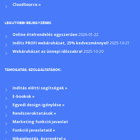
CloudSource »
LEGUTÓBBI BEJEGYZÉSEK
Online ételrendelés egyszerűen
2026-01-22
Indíts PROFI webáruházat, 25% kedvezménnyel!
2025-10-21
Webáruházat az ünnepi időszakra!
2025-10-20
TÁMOGATÁS, SZOLGÁLTATÁSOK:
Indítás előtti segítségek »
E-bookok »
Egyedi design igénylése »
Rendszeroktatások »
Marketing funkció javaslat
Funkció javaslataid »
Hibajelentés, észrevétel »