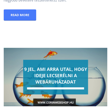
nagyobb bevételre teszel/tehetsz szert.
READ MORE