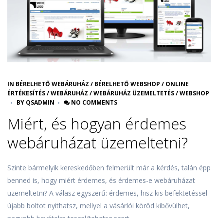
IN
BÉRELHETŐ WEBÁRUHÁZ
/
BÉRELHETŐ WEBSHOP
/
ONLINE
ÉRTÉKESÍTÉS
/
WEBÁRUHÁZ
/
WEBÁRUHÁZ ÜZEMELTETÉS
/
WEBSHOP
BY
QSADMIN
NO COMMENTS
Miért, és hogyan érdemes
webáruházat üzemeltetni?
Szinte bármelyik kereskedőben felmerült már a kérdés, talán épp
benned is, hogy miért érdemes, és érdemes-e webáruházat
üzemeltetni? A válasz egyszerű: érdemes, hisz kis befektetéssel
újabb boltot nyithatsz, mellyel a vásárlói köröd kibővülhet,