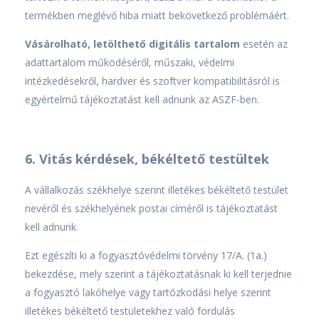
termékben meglévő hiba miatt bekövetkező problémáért.
Vásárolható, letölthető digitális tartalom
esetén az
adattartalom működéséről, műszaki, védelmi
intézkedésekről, hardver és szoftver kompatibilitásról is
egyértelmű tájékoztatást kell adnunk az ASZF-ben.
6. Vitás kérdések, békéltető testültek
A vállalkozás székhelye szerint illetékes békéltető testület
nevéről és székhelyének postai címéről is tájékoztatást
kell adnunk.
Ezt egészíti ki a fogyasztóvédelmi törvény 17/A. (1a.)
bekezdése, mely szerint a tájékoztatásnak ki kell terjednie
a fogyasztó lakóhelye vagy tartózkodási helye szerint
illetékes békéltető testületekhez való fordulás