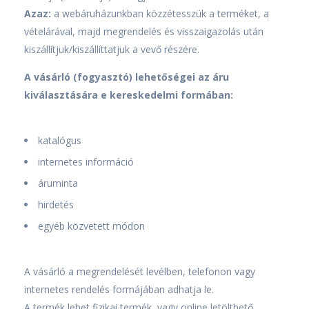
Azaz:
a webáruházunkban közzétesszük a terméket, a
vételárával, majd megrendelés és visszaigazolás után
kiszállítjuk/kiszállíttatjuk a vevő részére.
A vásárló (fogyasztó) lehetőségei az áru
kiválasztására e kereskedelmi formában:
katalógus
internetes információ
áruminta
hirdetés
egyéb közvetett módon
A vásárló a megrendelését levélben, telefonon vagy
internetes rendelés formájában adhatja le.
A termék lehet fizikai termék, vagy online letölthető