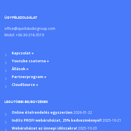
ÜGYFÉLSZOLGÁLAT
office@quickstudiogroup.com
Mobil: +36-30-218-3519
Kapcsolat »
Youtube csatorna »
Állások »
Partnerprogram »
CloudSource »
LEGUTÓBBI BEJEGYZÉSEK
Online ételrendelés egyszerűen
2026-01-22
Indíts PROFI webáruházat, 25% kedvezménnyel!
2025-10-21
Webáruházat az ünnepi időszakra!
2025-10-20