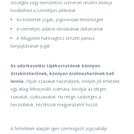
országba vagy nemzetközi szervezet részére kívánja
továbbítani a személyes adatokat
Az érintettek jogait, jogorvoslati lehetőségeit
A személyes adatok tárolásának időtartamát
A felügyeleti hatósághoz címzett panasz
benyújtásának jogát
Az adatkezelési tájékoztatónak könnyen
áttekinthetőnek, könnyen érelmezhetőnek kell
lennie.
Olyan szavakat használjunk, melyek jól érhetőek
egy átlag felhasználó számára, kerüljük az idegen
szavakat, szakszavakat. Ha mégis szükséges a
használatuk, készítsünk magyarázatot hozzá.
A fentebbiek alapján igen szerteágazó jogszabályi