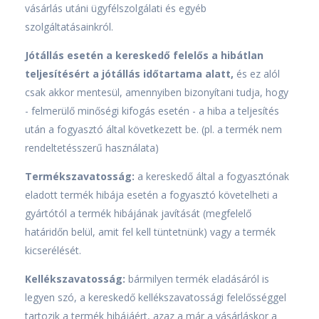
vásárlás utáni ügyfélszolgálati és egyéb
szolgáltatásainkról.
Jótállás esetén a kereskedő felelős a hibátlan
teljesítésért a jótállás időtartama alatt,
és ez alól
csak akkor mentesül, amennyiben bizonyítani tudja, hogy
- felmerülő minőségi kifogás esetén - a hiba a teljesítés
után a fogyasztó által következett be. (pl. a termék nem
rendeltetésszerű használata)
Termékszavatosság:
a kereskedő által a fogyasztónak
eladott termék hibája esetén a fogyasztó követelheti a
gyártótól a termék hibájának javítását (megfelelő
határidőn belül, amit fel kell tüntetnünk) vagy a termék
kicserélését.
Kellékszavatosság:
bármilyen termék eladásáról is
legyen szó, a kereskedő kellékszavatossági felelősséggel
tartozik a termék hibájáért, azaz a már a vásárláskor a