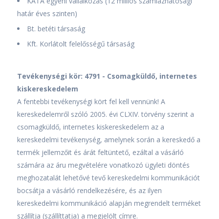
KATA egyéni vállalkozás (12 milliós számlázhatósági
határ éves szinten)
Bt. betéti társaság
Kft. Korlátolt felelősségű társaság
Tevékenységi kör: 4791 - Csomagküldő, internetes
kiskereskedelem
A fentebbi tevékenységi kört fel kell vennünk! A
kereskedelemről szóló 2005. évi CLXIV. törvény szerint a
csomagküldő, internetes kiskereskedelem az a
kereskedelmi tevékenység, amelynek során a kereskedő a
termék jellemzőit és árát feltüntető, ezáltal a vásárló
számára az áru megvételére vonatkozó ügyleti döntés
meghozatalát lehetővé tevő kereskedelmi kommunikációt
bocsátja a vásárló rendelkezésére, és az ilyen
kereskedelmi kommunikáció alapján megrendelt terméket
szállítja (szállíttatja) a megjelölt címre.