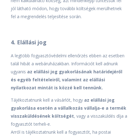
nem kalkulálható költség, azt mindenképp tüntessük fel
jól látható módon, hogy további költségek merülhetnek
fel a megrendelés teljesítése során.
4. Elállási jog
A legtöbb fogyasztóvédelmi ellenőrzés ebben az esetben
talál hibát a webáruházakban. Információt kell adnunk
ugyanis
az elállási jog gyakorlásának határidejéről
és egyéb feltételeiről, valamint az elállási
nyilatkozat mintát is közzé kell tennünk.
Tájékoztatnunk kell a vásárlót, hogy
az elállási jog
gyakorlása esetén a vállalkozás vállalja-e a termék
visszaküldésének költségét
, vagy a visszaküldés díja a
fogyasztót terheli-e.
Arról is tájékoztatnunk kell a fogyasztót, ha postai