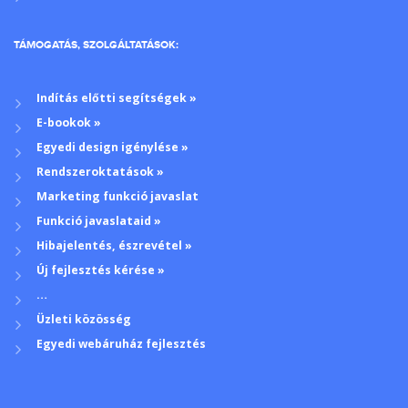
TÁMOGATÁS, SZOLGÁLTATÁSOK:
Indítás előtti segítségek »
E-bookok »
Egyedi design igénylése »
Rendszeroktatások »
Marketing funkció javaslat
Funkció javaslataid »
Hibajelentés, észrevétel »
Új fejlesztés kérése »
…
Üzleti közösség
Egyedi webáruház fejlesztés