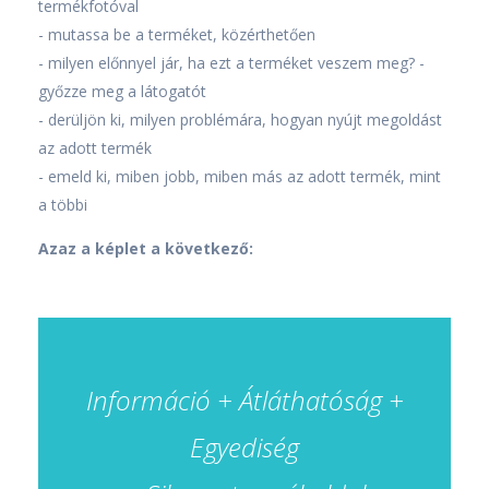
termékfotóval
- mutassa be a terméket, közérthetően
- milyen előnnyel jár, ha ezt a terméket veszem meg? -
győzze meg a látogatót
- derüljön ki, milyen problémára, hogyan nyújt megoldást
az adott termék
- emeld ki, miben jobb, miben más az adott termék, mint
a többi
Azaz a képlet a következő:
Információ + Átláthatóság +
Egyediség