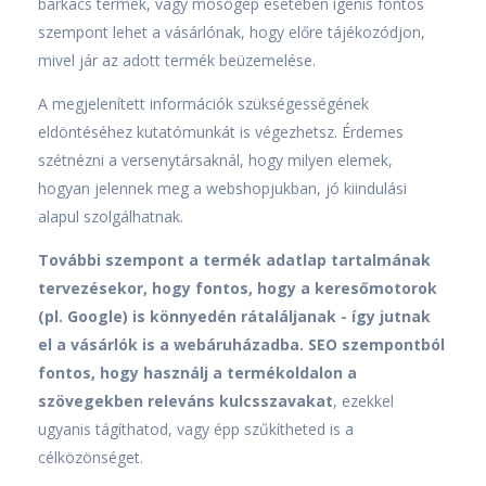
barkács termék, vagy mosógép esetében igenis fontos
szempont lehet a vásárlónak, hogy előre tájékozódjon,
mivel jár az adott termék beüzemelése.
A megjelenített információk szükségességének
eldöntéséhez kutatómunkát is végezhetsz. Érdemes
szétnézni a versenytársaknál, hogy milyen elemek,
hogyan jelennek meg a webshopjukban, jó kiindulási
alapul szolgálhatnak.
További szempont a termék adatlap tartalmának
tervezésekor, hogy fontos, hogy a keresőmotorok
(pl. Google) is könnyedén rátaláljanak - így jutnak
el a vásárlók is a webáruházadba. SEO szempontból
fontos, hogy használj a termékoldalon a
szövegekben releváns kulcsszavakat
, ezekkel
ugyanis tágíthatod, vagy épp szűkítheted is a
célközönséget.