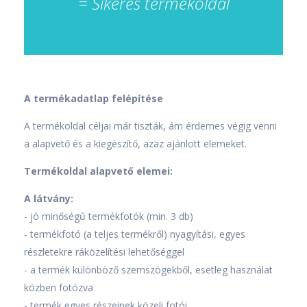
= Sikeres termékoldal
A termékadatlap felépítése
A termékoldal céljai már tiszták, ám érdemes végig venni
a alapvető és a kiegészítő, azaz ajánlott elemeket.
Termékoldal alapvető elemei:
A látvány:
- jó minőségű termékfotók (min. 3 db)
- termékfotó (a teljes termékről) nyagyítási, egyes
részletekre ráközelítési lehetőséggel
- a termék különböző szemszögekből, esetleg használat
közben fotózva
- termék egyes részeinek közeli fotói