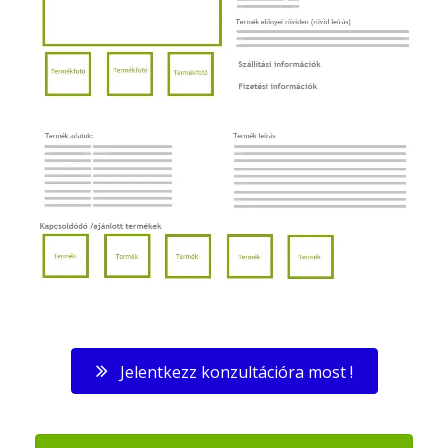
Jelentkezz konzultációra most !