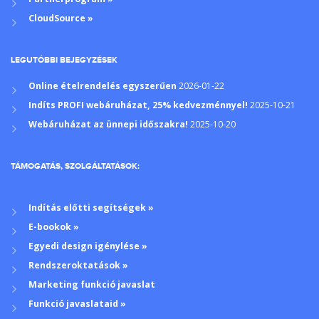
CloudSource »
LEGUTÓBBI BEJEGYZÉSEK
Online ételrendelés egyszerűen
2026-01-22
Indíts PROFI webáruházat, 25% kedvezménnyel!
2025-10-21
Webáruházat az ünnepi időszakra!
2025-10-20
TÁMOGATÁS, SZOLGÁLTATÁSOK:
Indítás előtti segítségek »
E-bookok »
Egyedi design igénylése »
Rendszeroktatások »
Marketing funkció javaslat
Funkció javaslataid »