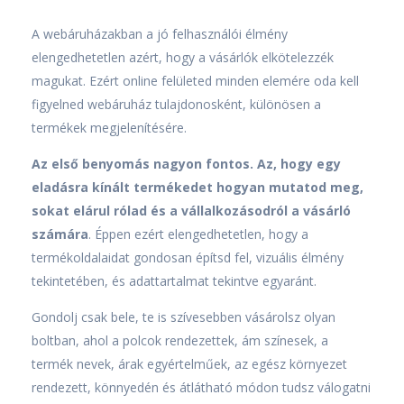
A webáruházakban a jó felhasználói élmény
elengedhetetlen azért, hogy a vásárlók elkötelezzék
magukat. Ezért online felületed minden elemére oda kell
figyelned webáruház tulajdonosként, különösen a
termékek megjelenítésére.
Az első benyomás nagyon fontos. Az, hogy egy
eladásra kínált termékedet hogyan mutatod meg,
sokat elárul rólad és a vállalkozásodról a vásárló
számára
. Éppen ezért elengedhetetlen, hogy a
termékoldalaidat gondosan építsd fel, vizuális élmény
tekintetében, és adattartalmat tekintve egyaránt.
Gondolj csak bele, te is szívesebben vásárolsz olyan
boltban, ahol a polcok rendezettek, ám színesek, a
termék nevek, árak egyértelműek, az egész környezet
rendezett, könnyedén és átlátható módon tudsz válogatni